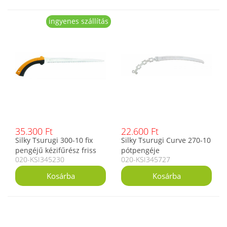
ingyenes szállítás
35.300 Ft
22.600 Ft
Silky Tsurugi 300-10 fix
Silky Tsurugi Curve 270-10
pengéjű kézifűrész friss
pótpengéje
020-KSI345230
020-KSI345727
fához, 300 mm