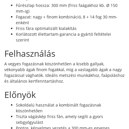
Fűrészlap hossza: 300 mm (friss faágakhoz kb. Ø 150
mm-ig)
Fogazat: nagy + finom kombináció, 8 + 14 fog 30 mm-
enként
Friss fára optimalizált kialakítás
Korlátozott élettartam-garancia a gyártó feltételei
szerint
Felhasználás
A vegyes fogazásnak köszönhetően a kisebb gallyak,
vékonyabb ágak finom fogakkal, míg a vastagabb ágak a nagy
fogazással vághatók. Ideális metszési munkákhoz, faápoláshoz
és általános kertfenntartáshoz.
Előnyök
Sokoldalú használat a kombinált fogazásnak
köszönhetően
Tiszta vágáskép friss fán, amely segíti a gyors
sebgyógyulást
Pontos, kényelmes vezetés a 300 mm-es egyenes