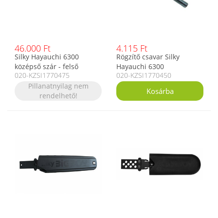
46.000 Ft
4.115 Ft
Silky Hayauchi 6300
Rögzítő csavar Silky
középső szár - felső
Hayauchi 6300
020-KZSI1770475
020-KZSI1770450
középső pótszár ágvágó
teleszkópos ágvágóhoz
fűrészhez
Pillanatnyilag nem
rendelhető!