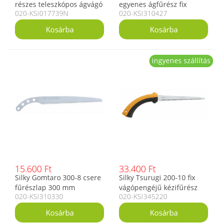
részes teleszkópos ágvágó
egyenes ágfűrész fix
020-KSI017739N
020-KSI310427
fűrész
vágópengével
ingyenes szállítás
15.600 Ft
33.400 Ft
Silky Gomtaro 300-8 csere
Silky Tsurugi 200-10 fix
fűrészlap 300 mm
vágópengéjű kézifűrész
020-KSI310330
020-KSI345220
friss fához, 200 mm