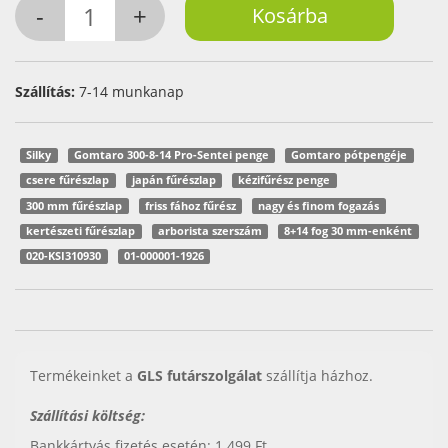
Szállítás:
7-14 munkanap
Silky
Gomtaro 300-8-14 Pro-Sentei penge
Gomtaro pótpengéje
csere fűrészlap
japán fűrészlap
kézifűrész penge
300 mm fűrészlap
friss fához fűrész
nagy és finom fogazás
kertészeti fűrészlap
arborista szerszám
8+14 fog 30 mm-enként
020-KSI310930
01-000001-1926
Termékeinket a
GLS futárszolgálat
szállítja házhoz.
Szállítási költség:
Bankkártyás fizetés esetén: 1.499 Ft