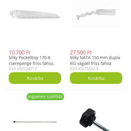
10.700 Ft
27.500 Ft
Silky Pocketboy 170-8
Silky NATA 150 mm dupla
cserepenge friss fához,
élű vágóél friss fához
020-KSI534717
020-KSI755615
170 mm
ingyenes szállítás