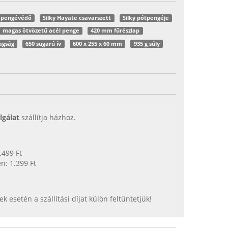
e pengévédő
Silky Hayate csavarszett
Silky pótpengéje
magas ötvözetű acél penge
420 mm fűrészlap
agság
650 sugarú ív
600 x 255 x 60 mm
935 g súly
lgálat
szállítja házhoz.
.499 Ft
n: 1.399 Ft
esetén a szállítási díjat külön feltűntetjük!