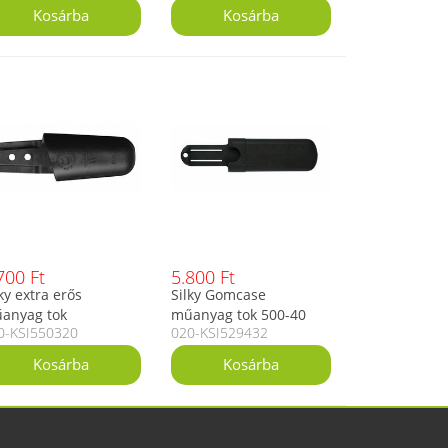
700 Ft
5.800 Ft
ky extra erős
Silky Gomcase
anyag tok
műanyag tok 500-40
0-KSI550320
020-KSI529432
szecsukható
összecsukható
részekhez
fűrészekhez 24 cm