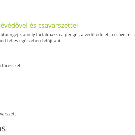
évédővel és csavarszettel
ótpengéje, amely tartalmazza a pengét, a védőfedelet, a csövet és a
éd teljes egészében felújítani.
 fűrésszel
varszett
ás