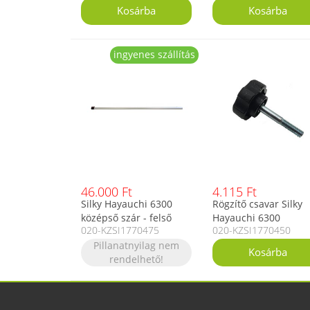
ingyenes szállítás
46.000 Ft
4.115 Ft
Silky Hayauchi 6300
Rögzítő csavar Silky
középső szár - felső
Hayauchi 6300
020-KZSI1770475
020-KZSI1770450
középső pótszár ágvágó
teleszkópos ágvágóh
fűrészhez
Pillanatnyilag nem
rendelhető!