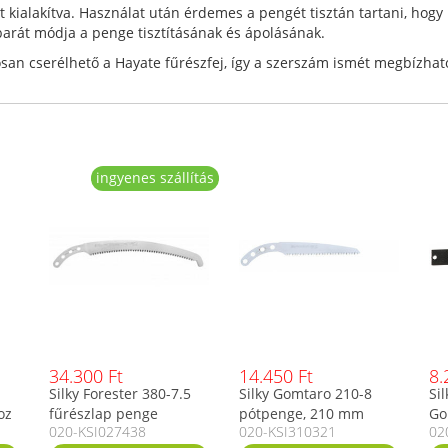
ialakítva. Használat után érdemes a pengét tisztán tartani, hogy 
tbarát módja a penge tisztításának és ápolásának.
gosan cserélhető a Hayate fűrészfej, így a szerszám ismét megbíz
ingyenes szállítás
34.300 Ft
14.450 Ft
8.
Silky Forester 380-7.5
Silky Gomtaro 210-8
Si
oz
fűrészlap penge
pótpenge, 210 mm
Go
020-KSI027438
020-KSI310321
02
fűrészlap friss fához