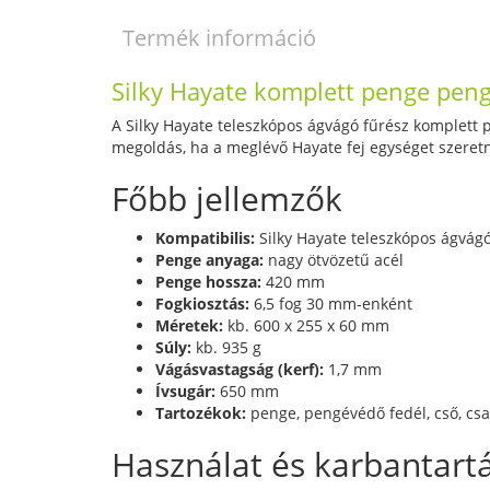
Termék információ
Silky Hayate komplett penge peng
A Silky Hayate teleszkópos ágvágó fűrész komplett p
megoldás, ha a meglévő Hayate fej egységet szeretn
Főbb jellemzők
Kompatibilis:
Silky Hayate teleszkópos ágvágó
Penge anyaga:
nagy ötvözetű acél
Penge hossza:
420 mm
Fogkiosztás:
6,5 fog 30 mm-enként
Méretek:
kb. 600 x 255 x 60 mm
Súly:
kb. 935 g
Vágásvastagság (kerf):
1,7 mm
Ívsugár:
650 mm
Tartozékok:
penge, pengévédő fedél, cső, csa
Használat és karbantart