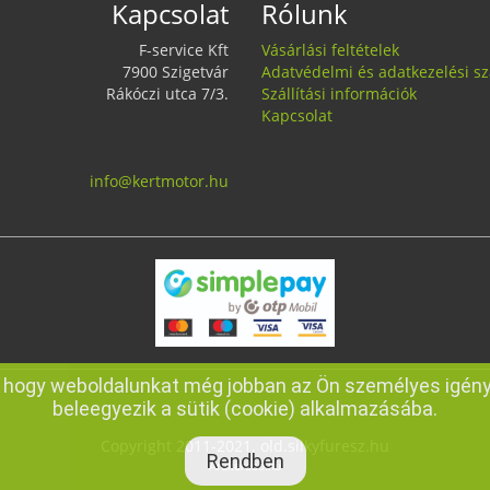
Kapcsolat
Rólunk
F-service Kft
Vásárlási feltételek
7900 Szigetvár
Adatvédelmi és adatkezelési sz
Rákóczi utca 7/3.
Szállítási információk
Kapcsolat
info@kertmotor.hu
k, hogy weboldalunkat még jobban az Ön személyes igény
beleegyezik a sütik (cookie) alkalmazásába.
Copyright 2011-2021. old.silkyfuresz.hu
Rendben
Árukereső.hu