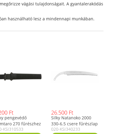
megőrizze vágási tulajdonságait. A gyantalerakódás
hatóan használható lesz a mindennapi munkában.
200 Ft
26.500 Ft
lky pengevédő
Silky Natanoko 2000
mtaro 270 fűrészhez
330-6.5 csere fűrészlap
0-KSI310533
020-KSI340233
friss fához