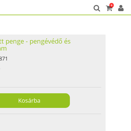
0
tt penge - pengévédő és
 mm
871
2