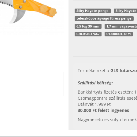
Silky Hayate penge
Silky Hayat
teleszkópos ágvágó fűrész penge
6,5 fog 30 mm
1,7 mm vágásvast
020-KSI037442
01-000001-1871
Termékeinket a
GLS futárszo
Szállítási költség:
Bankkártyás fizetés esetén: 1
Csomagpontra szállítás eseté
Utánvét 1.999 Ft
30.000 Ft felett ingyenes
Nagyméretű és súlyú termékek 