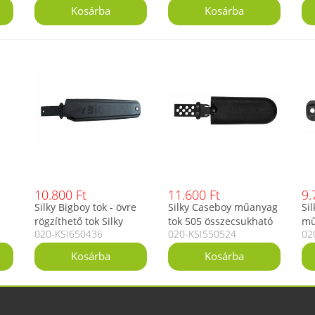
10.800 Ft
11.600 Ft
9.
Silky Bigboy tok - övre
Silky Caseboy műanyag
Sil
rögzíthető tok Silky
tok 505 összecsukható
mű
020-KSI650436
020-KSI550524
02
oz
Bigboy fűrészhez
fűrészekhez
ös
fű