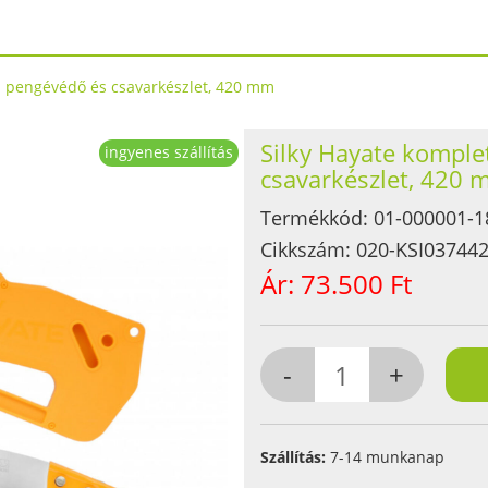
- pengévédő és csavarkészlet, 420 mm
Silky Hayate komple
ingyenes szállítás
csavarkészlet, 420
Termékkód:
01-000001-1
Cikkszám:
020-KSI03744
Ár:
73.500 Ft
Szállítás:
7-14 munkanap