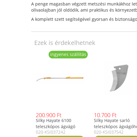
A penge magasban végzett metszési munkákhoz lett k
olívaolajban jól oldódik, ami praktikus és környeze
A komplett szett segítségével gyorsan és biztonsá
Ezek is érdekelhetnek
ingyenes szállítás
200.900 Ft
10.700 Ft
Silky Hayate 6100
Silky Hayate sarló
teleszkópos ágvágó
teleszkópos ágvágóh
020-KSI037242
020-KSI037542
fűrész, 4 részes, 6,1 m