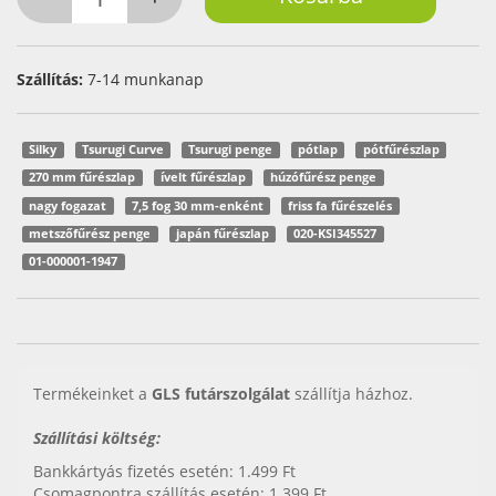
Szállítás:
7-14 munkanap
Silky
Tsurugi Curve
Tsurugi penge
pótlap
pótfűrészlap
270 mm fűrészlap
ívelt fűrészlap
húzófűrész penge
nagy fogazat
7,5 fog 30 mm-enként
friss fa fűrészelés
metszőfűrész penge
japán fűrészlap
020-KSI345527
01-000001-1947
Termékeinket a
GLS futárszolgálat
szállítja házhoz.
Szállítási költség:
Bankkártyás fizetés esetén: 1.499 Ft
Csomagpontra szállítás esetén: 1.399 Ft