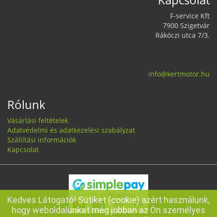
F-service Kft
7900 Szigetvár
Rákóczi utca 7/3.
info@kertmotor.hu
Rólunk
Vásárlási feltételek
Adatvédelmi és adatkezelési szabályzat
Szállítási információk
Kapcsolat
Kedves Látogató! Sütiket (cookie) azért használunk,
hogy weboldalunkat még jobban az Ön személyes