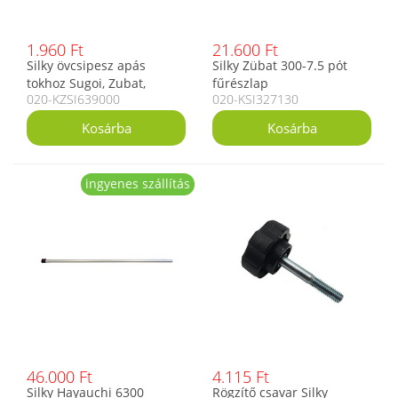
1.960 Ft
21.600 Ft
Silky övcsipesz apás
Silky Zübat 300-7.5 pót
tokhoz Sugoi, Zubat,
fűrészlap
020-KZSI639000
020-KSI327130
Bigboy, Yamabiko, Tsurugi,
Gomtaro fűrészekhez
ingyenes szállítás
46.000 Ft
4.115 Ft
Silky Hayauchi 6300
Rögzítő csavar Silky