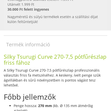
Utánvét 1.999 Ft
30.000 Ft felett ingyenes
Nagyméretű és súlyú termékek esetén a szállítási díjat
külön feltűntetjük!
Termék információ
Silky Tsurugi Curve 270-7,5 pótfűrészlap
friss fához
A Silky Tsurugi Curve 270-7,5 pótfűrészlap professzionális
választás friss fa metszéséhez. A keskeny, ívelt penge szűk
ágvillákban és sűrű növényzetben is pontos vágást tesz
lehetővé.
Főbb jellemzők
Penge hossza:
270 mm
(kb. Ø 135 mm átmérőig
ajánlott)