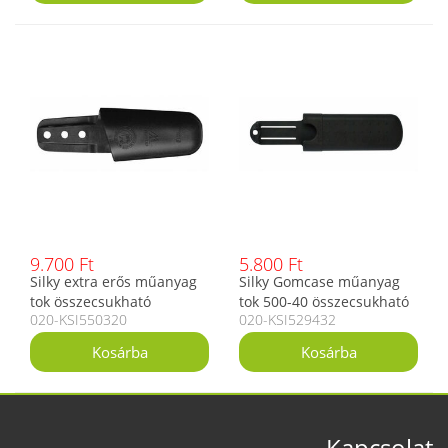
9.700 Ft
5.800 Ft
Silky extra erős műanyag
Silky Gomcase műanyag
tok összecsukható
tok 500-40 összecsukható
020-KSI550320
020-KSI529432
fűrészekhez
fűrészekhez 24 cm
Kapcsolat