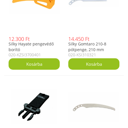
12.300 Ft
14.450 Ft
Silky Hayate pengevédő
Silky Gomtaro 210-8
borító
pótpenge, 210 mm
020-KZSI3700401
020-KSI310321
fűrészlap friss fához