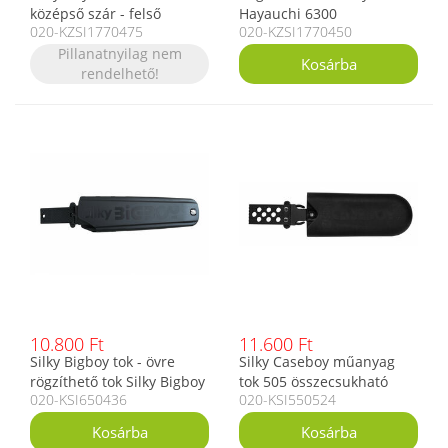
középső szár - felső
Hayauchi 6300
020-KZSI1770475
020-KZSI1770450
középső pótszár ágvágó
teleszkópos ágvágóhoz
fűrészhez
Pillanatnyilag nem
rendelhető!
10.800 Ft
11.600 Ft
Silky Bigboy tok - övre
Silky Caseboy műanyag
rögzíthető tok Silky Bigboy
tok 505 összecsukható
020-KSI650436
020-KSI550524
fűrészhez
fűrészekhez